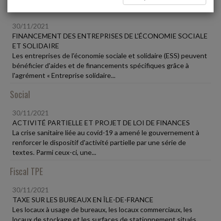
Vie des affaires
30/11/2021
FINANCEMENT DES ENTREPRISES DE L'ÉCONOMIE SOCIALE
ET SOLIDAIRE
Les entreprises de l'économie sociale et solidaire (ESS) peuvent
bénéficier d'aides et de financements spécifiques grâce à
l'agrément « Entreprise solidaire...
Social
30/11/2021
ACTIVITÉ PARTIELLE ET PROJET DE LOI DE FINANCES
La crise sanitaire liée au covid-19 a amené le gouvernement à
renforcer le dispositif d'activité partielle par une série de
textes. Parmi ceux-ci, une...
Fiscal TPE
30/11/2021
TAXE SUR LES BUREAUX EN ÎLE-DE-FRANCE
Les locaux à usage de bureaux, les locaux commerciaux, les
locaux de stockage et les surfaces de stationnement situés