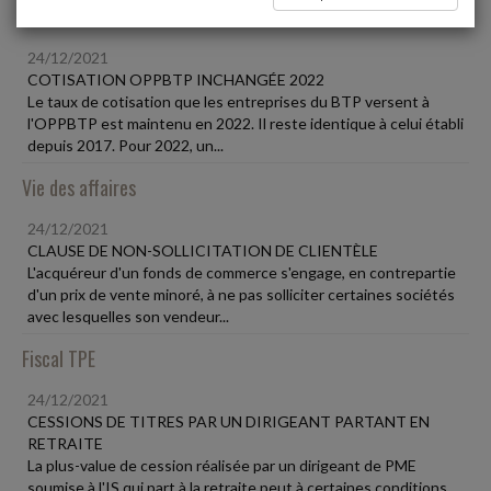
Social
24/12/2021
COTISATION OPPBTP INCHANGÉE 2022
Le taux de cotisation que les entreprises du BTP versent à
l'OPPBTP est maintenu en 2022. Il reste identique à celui établi
depuis 2017. Pour 2022, un...
Vie des affaires
24/12/2021
CLAUSE DE NON-SOLLICITATION DE CLIENTÈLE
L'acquéreur d'un fonds de commerce s'engage, en contrepartie
d'un prix de vente minoré, à ne pas solliciter certaines sociétés
avec lesquelles son vendeur...
Fiscal TPE
24/12/2021
CESSIONS DE TITRES PAR UN DIRIGEANT PARTANT EN
RETRAITE
La plus-value de cession réalisée par un dirigeant de PME
soumise à l'IS qui part à la retraite peut à certaines conditions