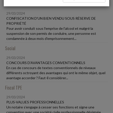
Vie des affaires
29/03/2024
CONFISCATION D'UN BIEN VENDU SOUS RÉSERVE DE
PROPRIÉTÉ
Pour avoir conduit sous l'emprise de l'alcool et malgré la
suspension de son permis de conduire, une personne est
condamnée à deux mois d'emprisonnement...
Social
29/03/2024
CONCOURS D'AVANTAGES CONVENTIONNELS
En cas de concours de textes conventionnels de niveaux
différents octroyant des avantages qui ont le même objet, quel
avantage accorder ? Faut-il considérer...
Fiscal TPE
29/03/2024
PLUS-VALUES PROFESSIONNELLES
Un notaire s'engage à cesser ses fonctions et signe une
convention avec une société civile professionnelle désignée